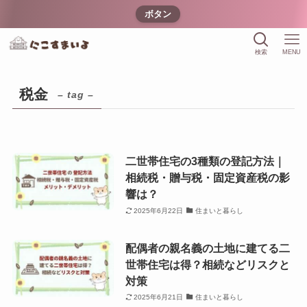
ボタン
検索
MENU
税金
– tag –
二世帯住宅の3種類の登記方法｜
相続税・贈与税・固定資産税の影
響は？
2025年6月22日
住まいと暮らし
配偶者の親名義の土地に建てる二
世帯住宅は得？相続などリスクと
対策
2025年6月21日
住まいと暮らし