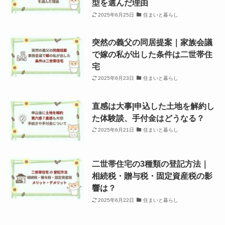
型を選んだ理由
2025年6月25日
住まいと暮らし
突然の義父の同居提案｜家族会議
で嫁の私が出した条件は二世帯住
宅
2025年6月23日
住まいと暮らし
直感は大事|申込した土地を解約し
た体験談、手付金はどうなる？
2025年6月21日
住まいと暮らし
二世帯住宅の3種類の登記方法｜
相続税・贈与税・固定資産税の影
響は？
2025年6月22日
住まいと暮らし